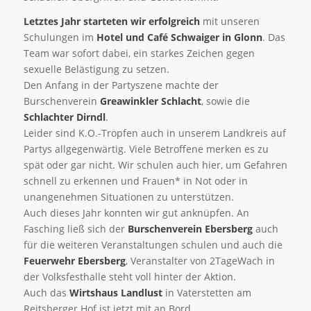
Letztes Jahr starteten wir erfolgreich
mit unseren
Schulungen im
Hotel und Café Schwaiger in Glonn
. Das
Team war sofort dabei, ein starkes Zeichen gegen
sexuelle Belästigung zu setzen.
Den Anfang in der Partyszene machte der
Burschenverein
Greawinkler Schlacht
, sowie die
Schlachter Dirndl
.
Leider sind K.O.-Tropfen auch in unserem Landkreis auf
Partys allgegenwärtig. Viele Betroffene merken es zu
spät oder gar nicht. Wir schulen auch hier, um Gefahren
schnell zu erkennen und Frauen* in Not oder in
unangenehmen Situationen zu unterstützen.
Auch dieses Jahr konnten wir gut anknüpfen. An
Fasching ließ sich der
Burschenverein Ebersberg
auch
für die weiteren Veranstaltungen schulen und auch die
Feuerwehr Ebersberg
, Veranstalter von 2TageWach in
der Volksfesthalle steht voll hinter der Aktion.
Auch das
Wirtshaus Landlust
in Vaterstetten am
Reitsberger Hof ist jetzt mit an Bord.