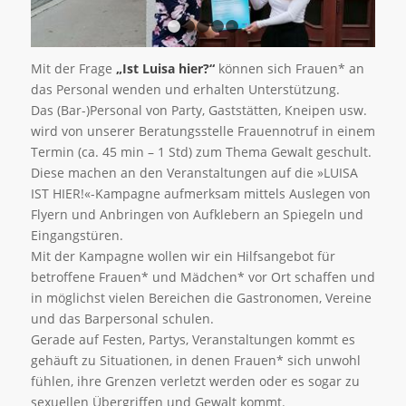
1
2
3
4
5
Mit der Frage
„Ist Luisa hier?“
können sich Frauen* an
das Personal wenden und erhalten Unterstützung.
Das (Bar-)Personal von Party, Gaststätten, Kneipen usw.
wird von unserer Beratungsstelle Frauennotruf in einem
Termin (ca. 45 min – 1 Std) zum Thema Gewalt geschult.
Diese machen an den Veranstaltungen auf die »LUISA
IST HIER!«-Kampagne aufmerksam mittels Auslegen von
Flyern und Anbringen von Aufklebern an Spiegeln und
Eingangstüren.
Mit der Kampagne wollen wir ein Hilfsangebot für
betroffene Frauen* und Mädchen* vor Ort schaffen und
in möglichst vielen Bereichen die Gastronomen, Vereine
und das Barpersonal schulen.
Gerade auf Festen, Partys, Veranstaltungen kommt es
gehäuft zu Situationen, in denen Frauen* sich unwohl
fühlen, ihre Grenzen verletzt werden oder es sogar zu
sexuellen Übergriffen und Gewalt kommt.