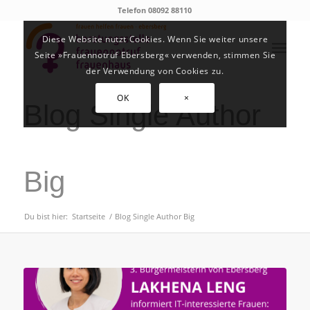
Telefon 08092 88110
Diese Website nutzt Cookies. Wenn Sie weiter unsere
Seite »Frauennotruf Ebersberg« verwenden, stimmen Sie
der Verwendung von Cookies zu.
OK
×
Blog Single Author
Big
Du bist hier:
Startseite
/
Blog Single Author Big