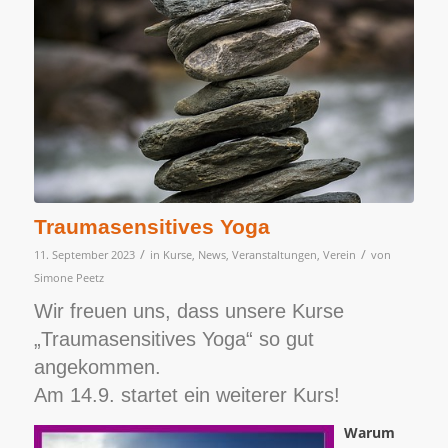
Traumasensitives Yoga
/
/
11. September 2023
in
Kurse
,
News
,
Veranstaltungen
,
Verein
von
Simone Peetz
Wir freuen uns, dass unsere Kurse
„Traumasensitives Yoga“ so gut
angekommen.
Am 14.9. startet ein weiterer Kurs!
Warum