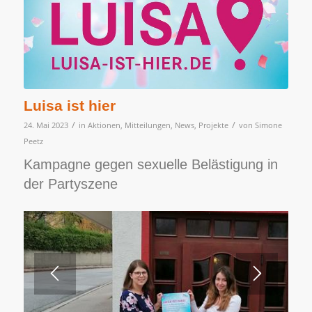
Luisa ist hier
/
/
24. Mai 2023
in
Aktionen
,
Mitteilungen
,
News
,
Projekte
von
Simone
Peetz
Kampagne gegen sexuelle Belästigung in
der Partyszene