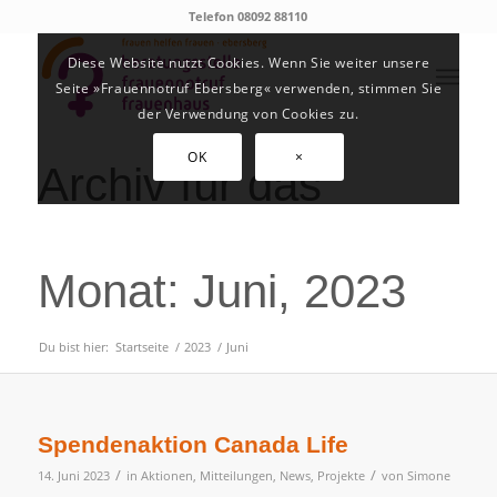
Telefon 08092 88110
Diese Website nutzt Cookies. Wenn Sie weiter unsere
Seite »Frauennotruf Ebersberg« verwenden, stimmen Sie
der Verwendung von Cookies zu.
OK
×
Archiv für das
Monat: Juni, 2023
Du bist hier:
Startseite
/
2023
/
Juni
Spendenaktion Canada Life
/
/
14. Juni 2023
in
Aktionen
,
Mitteilungen
,
News
,
Projekte
von
Simone