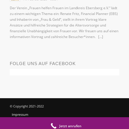
Der Verein „Frauen helfen Frauen im Landkreis Ebersberg e.V.“ lädt
zu einem wichtigen Thema ein: Renate Fritz, Financial Planner (EBS)
und Inhaberin von „Frau & Geld“, stellt in ihrem Vortrag klare
Ansätze und hilfreiche Strategien für die Altersvorsorge und
finanzielle Unabhängigkeit von Frauen vor. Wir freuen uns auf einen
informativen Vortrag und zahlreiche Besucher*innen. […]
FOLGE UNS AUF FACEBOOK
© Copyright 2021-2022
Impressum
Datenschutz
Jetzt anrufen