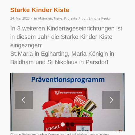
Starke Kinder Kiste
/
/
24. Mai 2023
in
Aktionen
,
News
,
Projekte
von
Simone Peetz
In 3 weiteren Kindertageseinrichtungen ist
in diesem Jahr die Starke Kinder Kiste
eingezogen:
St.Maria in Eglharting, Maria Königin in
Baldham und St.Nikolaus in Parsdorf
1
2
3
Das pädagogische Personal wird dabei an einem