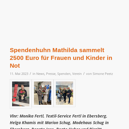
Spendenhuhn Mathilda sammelt
2500 Euro für Frauen und Kinder in
Not
/
/
11. Mai 2023
in
News
,
Presse
,
Spenden
,
Verein
von
Simone Peetz
Vlnr: Monika Fertl, Textil-Service Fertl in Ebersberg,
Helga Khamis mit Marion Schug, Modehaus Schug in