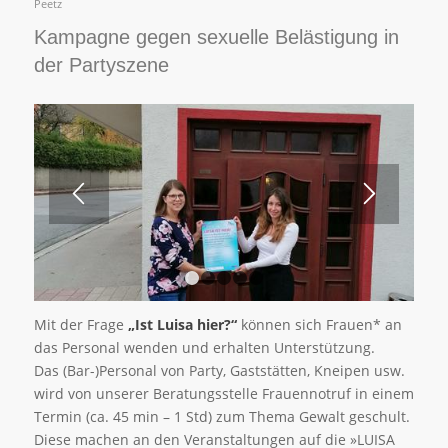
Peetz
Kampagne gegen sexuelle Belästigung in
der Partyszene
1
2
3
4
5
Mit der Frage
„Ist Luisa hier?“
können sich Frauen* an
das Personal wenden und erhalten Unterstützung.
Das (Bar-)Personal von Party, Gaststätten, Kneipen usw.
wird von unserer Beratungsstelle Frauennotruf in einem
Termin (ca. 45 min – 1 Std) zum Thema Gewalt geschult.
Diese machen an den Veranstaltungen auf die »LUISA