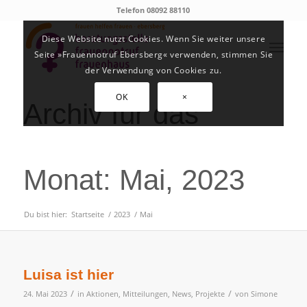
Telefon 08092 88110
Diese Website nutzt Cookies. Wenn Sie weiter unsere
Seite »Frauennotruf Ebersberg« verwenden, stimmen Sie
der Verwendung von Cookies zu.
OK
×
Archiv für das
Monat: Mai, 2023
Du bist hier:
Startseite
/
2023
/
Mai
Luisa ist hier
/
/
24. Mai 2023
in
Aktionen
,
Mitteilungen
,
News
,
Projekte
von
Simone