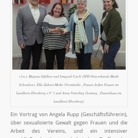
v.l.n.r. Magnus Gfüllner und Irmgard Czech (SPD Ortsverbands Markt
Schwaben), Elke Zahner-Meike (Vorständin „Frauen helfen Frauen im
Landkreis Ebersberg e.V.“) und Anna Vetterling (Leitung „Frauenhaus im
Landkreis Ebersberg)
Ein Vortrag von Angela Rupp (Geschäftsführerin),
über sexualisierte Gewalt gegen Frauen und die
Arbeit des Vereins, und ein intensiver