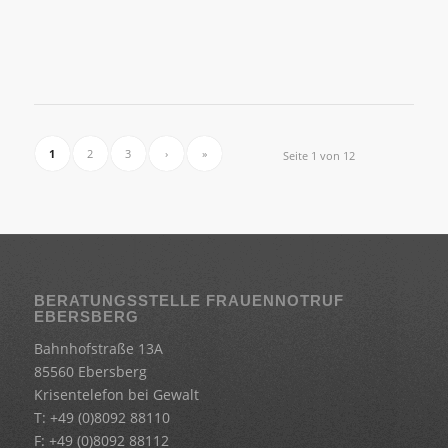
1
2
3
›
»
Seite 1 von 12
BERATUNGSSTELLE FRAUENNOTRUF
EBERSBERG
Bahnhofstraße 13A
85560 Ebersberg
Krisentelefon bei Gewalt
T: +49 (0)8092 88110
F: +49 (0)8092 88112