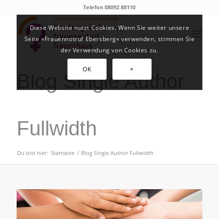
Telefon 08092 88110
Diese Website nutzt Cookies. Wenn Sie weiter unsere
Seite »Frauennotruf Ebersberg« verwenden, stimmen Sie
der Verwendung von Cookies zu.
OK
×
Blog Single Author
Fullwidth
Du bist hier:
Startseite
/
Blog Single Author Fullwidth