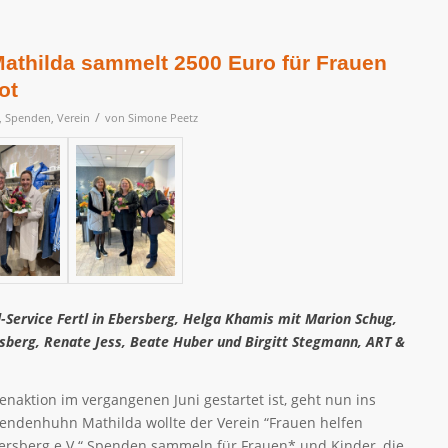
thilda sammelt 2500 Euro für Frauen
ot
/
,
Spenden
,
Verein
von
Simone Peetz
il-Service Fertl in Ebersberg, Helga Khamis mit Marion Schug,
sberg, Renate Jess, Beate Huber und Birgitt Stegmann, ART &
aktion im vergangenen Juni gestartet ist, geht nun ins
pendenhuhn Mathilda wollte der Verein “Frauen helfen
ersberg e.V.“ Spenden sammeln für Frauen* und Kinder, die