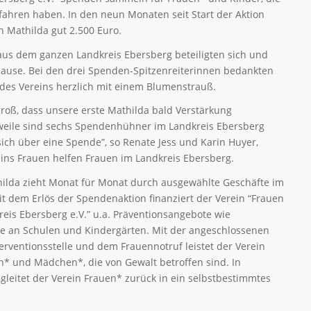
fahren haben. In den neun Monaten seit Start der Aktion
Mathilda gut 2.500 Euro.
us dem ganzen Landkreis Ebersberg beteiligten sich und
ause. Bei den drei Spenden-Spitzenreiterinnen bedankten
 des Vereins herzlich mit einem Blumenstrauß.
groß, dass unsere erste Mathilda bald Verstärkung
weile sind sechs Spendenhühner im Landkreis Ebersberg
ich über eine Spende”, so Renate Jess und Karin Huyer,
ins Frauen helfen Frauen im Landkreis Ebersberg.
lda zieht Monat für Monat durch ausgewählte Geschäfte im
t dem Erlös der Spendenaktion finanziert der Verein “Frauen
eis Ebersberg e.V.” u.a. Präventionsangebote wie
e an Schulen und Kindergärten. Mit der angeschlossenen
rventionsstelle und dem Frauennotruf leistet der Verein
en* und Mädchen*, die von Gewalt betroffen sind. In
gleitet der Verein Frauen* zurück in ein selbstbestimmtes