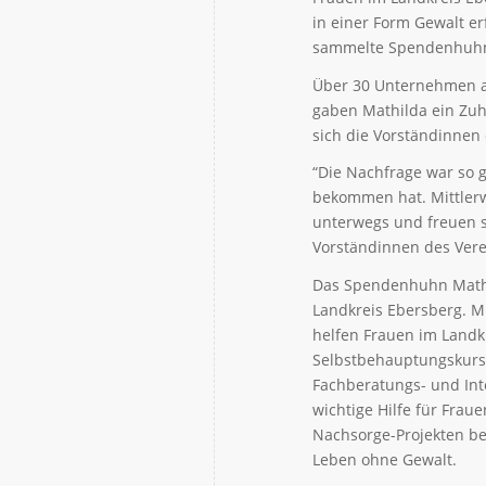
in einer Form Gewalt er
sammelte Spendenhuhn 
Über 30 Unternehmen a
gaben Mathilda ein Zuh
sich die Vorständinnen
“Die Nachfrage war so 
bekommen hat. Mittler
unterwegs und freuen s
Vorständinnen des Vere
Das Spendenhuhn Mathi
Landkreis Ebersberg. Mi
helfen Frauen im Landkr
Selbstbehauptungskurs
Fachberatungs- und Inte
wichtige Hilfe für Frau
Nachsorge-Projekten be
Leben ohne Gewalt.