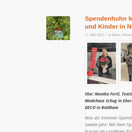
Spendenhuhn Ma
und Kinder in N
/
11. Mai 2023
in
News
,
Presse
Vlnr: Monika Fertl, Text
Modehaus Schug in Eber
DECO in Baldham
Was als Sommer-Spenden
zweite Jahr: Mit dem S
Frauen im Landkreis Eb