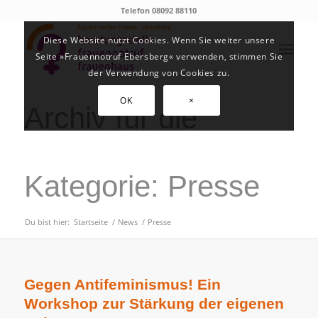
Telefon 08092 88110
Diese Website nutzt Cookies. Wenn Sie weiter unsere
Seite »Frauennotruf Ebersberg« verwenden, stimmen Sie
der Verwendung von Cookies zu.
OK
×
Archiv für die
Kategorie: Presse
Du bist hier:
Startseite
/
News
/
Presse
Gegen Antifeminismus! Ein
Workshop zur Stärkung der eigenen