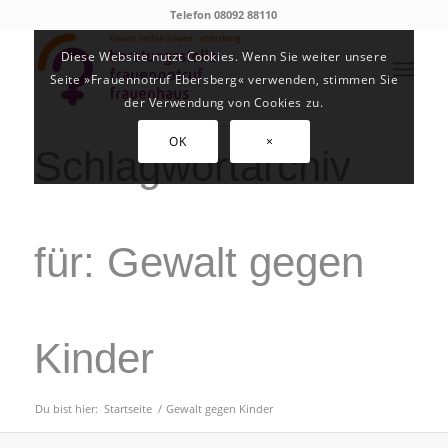
Telefon 08092 88110
Diese Website nutzt Cookies. Wenn Sie weiter unsere
Seite »Frauennotruf Ebersberg« verwenden, stimmen Sie
der Verwendung von Cookies zu.
OK
×
Schlagwortarchiv
für: Gewalt gegen
Kinder
Du bist hier:
Startseite
/
Gewalt gegen Kinder