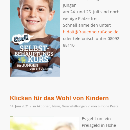
Jungen
am 24. und 25. Juli sind noch
wenige Plätze frei.
Schnell anmelden unter:
h.dott@frauennotruf-ebe.de
oder telefonisch unter 08092
88110
Klicken für das Wohl von Kindern
/
/
14. Juni 2021
in
Aktionen
,
News
,
Veranstaltungen
von
Simone Peetz
Es geht um ein
Preisgeld in Höhe