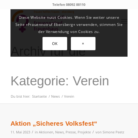
Telefon 08092 88110
Diese Website nutzt Cookies. Wenn Sie weiter unsere
Seite »Frauennotruf Ebersberg« verwenden, stimmen Sie
der Verwendung von Cookies zu.
OK
×
Archiv für die
Kategorie: Verein
Du bist hier:
Startseite
/
News
/
Verein
Aktion „Sicheres Volksfest“
/
/
11. Mai 2023
in
Aktionen
,
News
,
Presse
,
Projekte
von
Simone Peetz