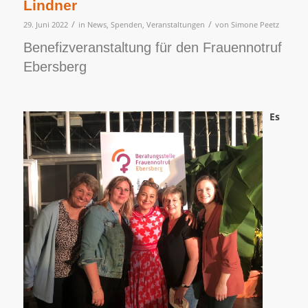
Lindner
/
/
29. Juni 2022
in
News
,
Spenden
,
Veranstaltungen
von
Simone Peetz
Benefizveranstaltung für den Frauennotruf
Ebersberg
Es